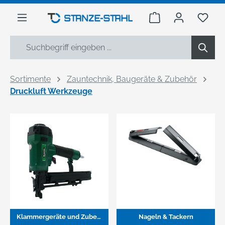
alt springen
Warenkorb enthäl
Du h
Sortimente
Zauntechnik, Baugeräte & Zubehör
Druckluft Werkzeuge
Klammergeräte und Zubehör
Nageln & Tackern