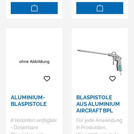
Stellen 1000 mm
langes Blasrohr und
Seitenstrahldüse
sorgen für die
optimale Reinigung
von schwer
zugänglichen
StellenLuftanschluss
kann wahlweise am
Kopf oder Griff
erfolgenCa. 100 %
höherer Luftstrom
durch Venturi-
DüseBlasrohr mit
ALUMINIUM-
BLASPISTOLE
Schaumstoffisolierun
BLASPISTOLE
AUS ALUMINIUM
AIRCRAFT BPL
g für guten Griff ohne
kalte Hände
6 Varianten verfügbar
Für jede Anwendung
Lieferumfang:
• Dosierbare
in Produktion,
VenturidüseSeitenstr