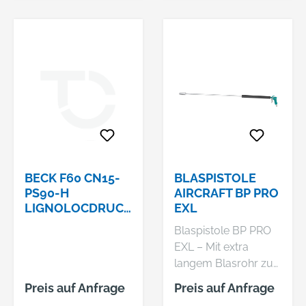
ermany.com
Pistolenform •
Exaktes Dosieren der
Druckluft durch
stufenlos
bedienbaren
Abzugshebel • 100 %
höhere Luftmenge
durch Venturi-Düse •
Kälteisolierung durch
Vollkunststoff-
Gehäuse Hersteller:
BECK F60 CN15-
BLASPISTOLE
MultiAir Germany
PS90-H
AIRCRAFT BP PRO
LIGNOLOCDRUCK
EXL
GmbH, Keplerstraße
LUFT-
19, 72762 Reutlingen,
Blaspistole BP PRO
COILNAGLER F.
DE, +4971219590,
EXL – Mit extra
HOLZNÄGEL
collection@multiairg
langem Blasrohr zur
ermany.com
Reinigung besonders
Preis auf Anfrage
Preis auf Anfrage
schwer zugänglicher