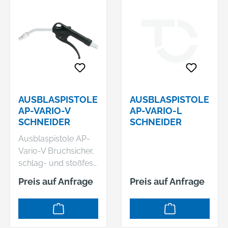
n: • Exaktes Dosieren
der Druckluft durch
stufenlos
bedienbaren
Abzugshebel • Keine
kalten Hände durch
Vollkunststoff-
Gehäuse •
AUSBLASPISTOLE
AUSBLASPISTOLE
Düsenspitze mit
AP-VARIO-V
AP-VARIO-L
SCHNEIDER
SCHNEIDER
abnehmbarer
Gummiummantelun
Ausblaspistole AP-
g verhindert Kratzer
Vario-V Bruchsicher,
Hersteller: MultiAir
schlag- und stoßfest:
Germany GmbH,
Diese Ausblaspistole
Preis auf Anfrage
Preis auf Anfrage
Keplerstraße 19,
ist aus robustem
72762 Reutlingen,
Kunststoff gefertigt.
DE, +4971219590,
Produkteigenschafte
collection@multiairg
n: • Handliche