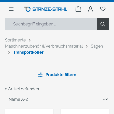
alt springen
Warenkorb enthäl
Du h
Sortimente
Maschinenzubehör & Verbrauchsmaterial
Sägen
Transportkoffer
Produkte filtern
2 Artikel gefunden