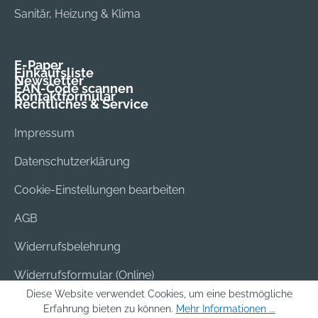
Sanitär, Heizung & Klima
E-Paper
Einkaufsliste
Newsletter
EAN-Code scannen
Kontaktformular
Rechtliches & Service
Impressum
Datenschutzerklärung
Cookie-Einstellungen bearbeiten
AGB
Widerrufsbelehrung
Widerrufsformular (Online)
Diese Website verwendet Cookies, um eine bestmögliche
Versand & Bezahlung
Erfahrung bieten zu können.
Mehr Informationen ...