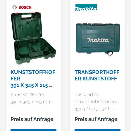
KUNSTSTOFFKOF
TRANSPORTKOFF
FER
ER KUNSTSTOFF
391 X 345 X 115 M
M
Kunststoffkoffer
Passend für
391 x 345 x 115 mm
Pendelhubstichsäge
4304/T, 4305/T,
4340CT/FCT/T,
Preis auf Anfrage
Preis auf Anfrage
4341CT/FCT/T