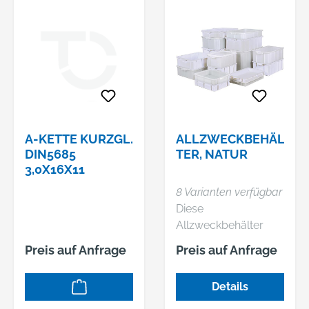
A-KETTE KURZGL.
ALLZWECKBEHÄL
DIN5685
TER, NATUR
3,0X16X11
8 Varianten verfügbar
Diese
Allzweckbehälter
sind vielseitig
Preis auf Anfrage
Preis auf Anfrage
einsetzbar. Geeignet
sind sie zum Beispiel
Details
für die Lebensmittel-,
Textil-, Auto- und