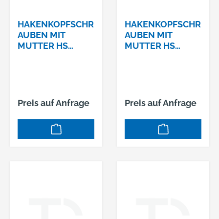
Sechskantmutter
Abmessung: M 12 x
HAKENKOPFSCHR
HAKENKOPFSCHR
100 VE=S (50 Stück)
AUBEN MIT
AUBEN MIT
MUTTER HS
MUTTER HS
40/22 4.6 VERZ.
40/22 4.6 VERZ.
M10 X 30
M10 X 40
Preis auf Anfrage
Preis auf Anfrage