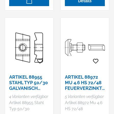
Details
71691 Freiberg am
(Gleitmuttern)
Neckar, DE,
+4971419748860,
info@hs-
montagetechnik.de
Artikel 88955 Stahl
Typ 50/30
galvanisch verzinkt
Hakenkopf-
Gewindeplatten
(Gleitmuttern)
Abmessung: M 16
VE=S (50 Stück)
ARTIKEL 88955
ARTIKEL 88972
STAHL TYP 50/30
MU 4.6 HS 72/48
GALVANISCH
FEUERVERZINKT
VERZINKT
HAMMERKOPF-/
4 Varianten verfügbar
5 Varianten verfügbar
HAKENKOPF-
HALFEN-
Artikel 88955 Stahl
Artikel 88972 Mu 4.6
GEWINDEPLATTE
SCHRAUBEN, MIT
Typ 50/30
HS 72/48
N (GLEI
SE