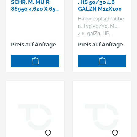
SCHR. M. MU R
. HS 50/30 4.6
88950 4.620 X 65,
GALZN M12X100
VERZINKT
Hakenkopfschraube
n, Typ 50/30, Mu,
4.6, galZn, HP
Hersteller: HS
Preis auf Anfrage
Preis auf Anfrage
Montagetechnik
GmbH, Robert-
Bosch-Straße 1/1,
71691 Freiberg am
Neckar, DE,
+4971419748860,
info@hs-
montagetechnik.de
Artikel 88950 Mu 4.6
HS 50/30 galvanisch
verzinkt
Hammerkopf-/Halfe
n-Schrauben, mit