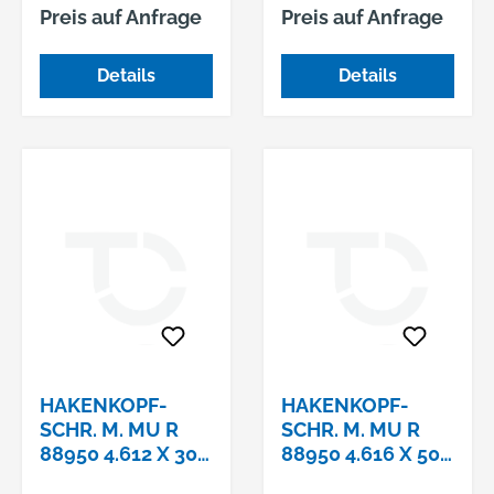
galvanisch verzinkt
feuerverzinkt
Preis auf Anfrage
Preis auf Anfrage
Hakenkopf-
Hammerkopf-/Halfe
Gewindeplatten
n-Schrauben, mit
Details
Details
(Gleitmuttern)
Sechskantmutter
HAKENKOPF-
HAKENKOPF-
SCHR. M. MU R
SCHR. M. MU R
88950 4.612 X 30,
88950 4.616 X 50,
VERZINKT
VERZINKT