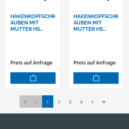
HAKENKOPFSCHR
HAKENKOPFSCHR
AUBEN MIT
AUBEN MIT
MUTTER HS
MUTTER HS
40/22 8.8 VERZ.
50/30 4.6 VERZ.
M10 X 40
M10 X 30
Preis auf Anfrage
Preis auf Anfrage
Seite
Seite
Seite
Seite
1
2
3
4