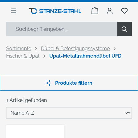
alt springen
Warenkorb enthäl
Du h
Sortimente
Dübel & Befestigungssysteme
Fischer & Upat
Upat-Metallrahmendübel UFD
Produkte filtern
1 Artikel gefunden