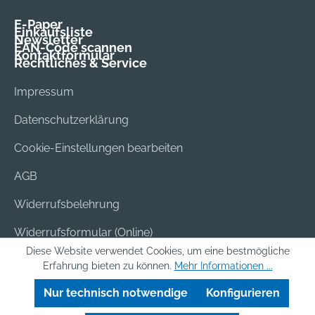
E-Paper
Einkaufsliste
Newsletter
EAN-Code scannen
Kontaktformular
Rechtliches & Service
Impressum
Datenschutzerklärung
Cookie-Einstellungen bearbeiten
AGB
Widerrufsbelehrung
Widerrufsformular (Online)
Diese Website verwendet Cookies, um eine bestmögliche
Versand & Bezahlung
Erfahrung bieten zu können.
Mehr Informationen ...
Batterieentsorgung
Nur technisch notwendige
Konfigurieren