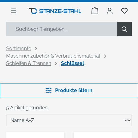
alt springen
Warenkorb enthäl
Du h
Sortimente
Maschinenzubehör & Verbrauchsmaterial
Schleifen & Trennen
Schlüssel
Produkte filtern
5 Artikel gefunden