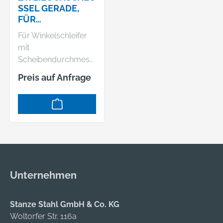
SSEL GERADE,
FÜR
WINKELSCHLEIFE
Für Winkelschleifer
R MIT
mit
SCHEIBENDURCH
Scheibendurchmess
MESSER 100-150
er 100 mm - 150 mm
MM (623934000)
Preis auf Anfrage
Unternehmen
Stanze Stahl GmbH & Co. KG
Woltorfer Str. 116a