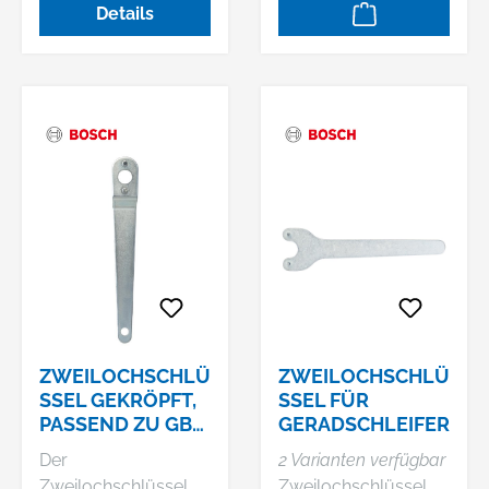
Details
Professional.
gebogen.
ZWEILOCHSCHLÜ
ZWEILOCHSCHLÜ
SSEL GEKRÖPFT,
SSEL FÜR
PASSEND ZU GBR
GERADSCHLEIFER
14 C GNF 35 CA
Der
2 Varianten verfügbar
Zweilochschlüssel
Zweilochschlüssel