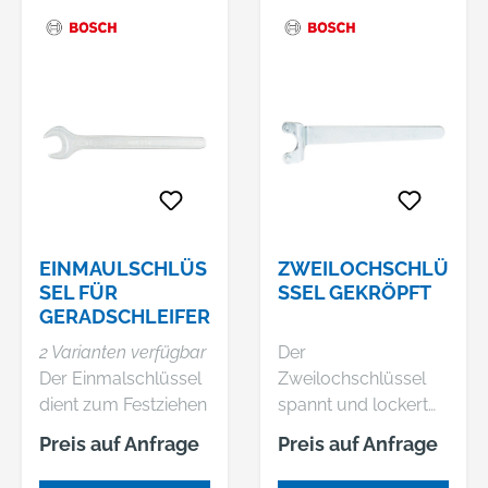
EINMAULSCHLÜS
ZWEILOCHSCHLÜ
SEL FÜR
SSEL GEKRÖPFT
GERADSCHLEIFER
2 Varianten verfügbar
Der
Der Einmalschlüssel
Zweilochschlüssel
dient zum Festziehen
spannt und lockert
und Lösen von 14-
Aufspannflanschen
Preis auf Anfrage
Preis auf Anfrage
mm-Spannmuttern.
auf Schleiftöpfen. Er
Passend zu: GGS 16
ist im rechten Winkel