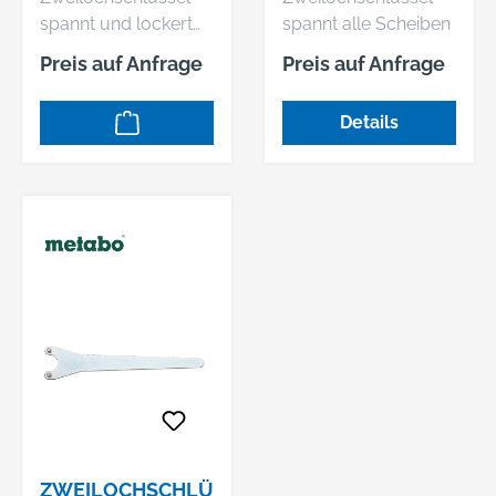
spannt und lockert
spannt alle Scheiben
Diamant- und
auf Winkelschleifern
Preis auf Anfrage
Preis auf Anfrage
Carbide-Schleiftöpfe.
und Geradschleifern
Er ist im rechten
des Modells GGS 6 S
Details
Winkel gebogen.
Professional
Passend zu: GBR 14
Passend zu: GGS 6 S
C. GBR 15 CAG. GNF
Professional.
35 CA Professional.
ZWEILOCHSCHLÜ