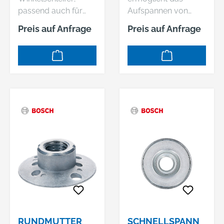
passend auch für
Aufspannen von
andere Fabrikate
ebenen Scheiben.
Preis auf Anfrage
Preis auf Anfrage
(erforderliche freie
Passend zu: GGS 6.
Spindellänge mind. 8
GGS 8 H. GGS 8 SH
mm); erforderlicher
Professional.
Gewindeanschluss M
14; werkzeugloser
Scheibenwechsel
RUNDMUTTER
SCHNELLSPANN