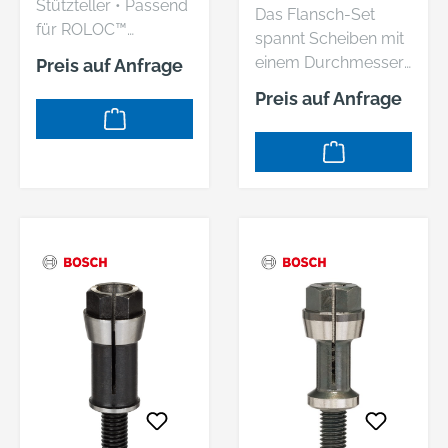
R
Stützteller • Passend
Das Flansch-Set
für ROLOC™
spannt Scheiben mit
Stützteller mit 1/4"-
einem Durchmesser
Preis auf Anfrage
Aufnahme Hersteller:
von 300 mm ein.
Preis auf Anfrage
3M Deutschland
Passend zu: GSF 100
GmbH, Carl-Schurz-
A (0 601 367 7.). GWS
Str.1, 41460 Neuss,
24-300 (0 601 364 0.)
DE, +492131140,
Professional.
3m.premiumcustom
er.dach@mmm.com