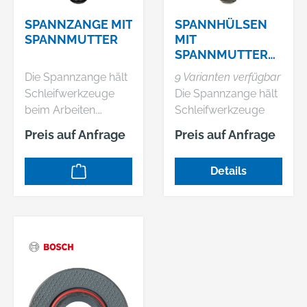
SPANNZANGE MIT
SPANNHÜLSEN
SPANNMUTTER
MIT
SPANNMUTTER
FÜR
Die Spannzange hält
9 Varianten verfügbar
GERADSCHLEIFER
Schleifwerkzeuge
Die Spannzange hält
beim Arbeiten.
Schleifwerkzeuge
Passend zu: GGS 16
beim Arbeiten.
Preis auf Anfrage
Preis auf Anfrage
Professional.
Passend zu: GGS 16
Professional.
Details