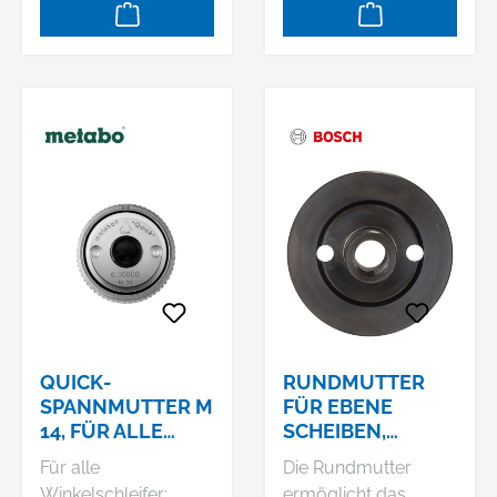
214 0.). GGS 8 SH (0
601 214 3.)
Professional.
QUICK-
RUNDMUTTER
SPANNMUTTER M
FÜR EBENE
14, FÜR ALLE
SCHEIBEN,
WINKELSCHLEIFE
PASSEND ZU: GGS
Für alle
Die Rundmutter
R (630800000)
6 PROFESSIONAL
Winkelschleifer;
ermöglicht das