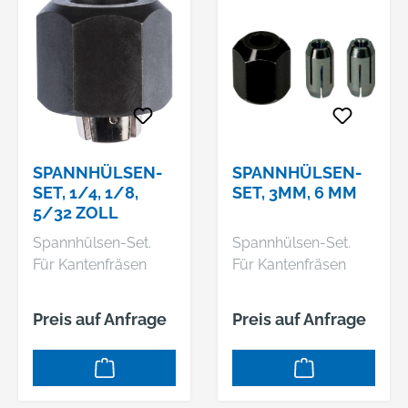
n und
Schruppscheiben.
Sie ist geeignet für
alle Winkelschleifer
mit Gewinde M14
und einem
Produktionsdatum
ab 08/90. Die
SPANNHÜLSEN-
SPANNHÜLSEN-
Scheibe muss beim
SET, 1/4, 1/8,
SET, 3MM, 6 MM
Zentrieren am
5/32 ZOLL
Stützflansch
Spannhülsen-Set.
Spannhülsen-Set.
ausgerichtet werden
Für Kantenfräsen
Für Kantenfräsen
und nicht an der
Mutter.
Preis auf Anfrage
Preis auf Anfrage