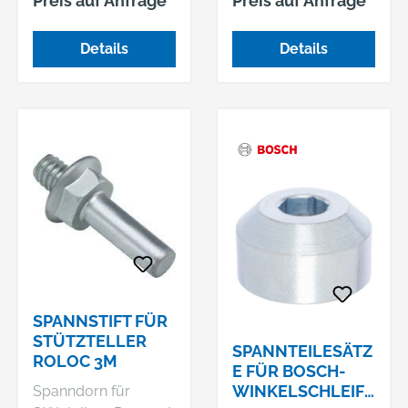
Preis auf Anfrage
Preis auf Anfrage
zu: GGS 27. GGS 27 C
einem Durchmesser
Professional.
von 115 bis 230 mm
Details
Details
und einem
Herstellungsdatum
vor 08/90 ein.
SPANNSTIFT FÜR
STÜTZTELLER
SPANNTEILESÄTZ
ROLOC 3M
E FÜR BOSCH-
WINKELSCHLEIFE
Spanndorn für