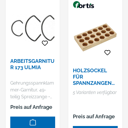
ARBEITSGARNITU
R 173 ULMIA
HOLZSOCKEL
FÜR
SPANNZANGEN
Gehrungsspannklam
ER
mer-Garnitur, 49-
5 Varianten verfügbar
teilig Spreizzange •
Aus Leichtmetall, mit
Preis auf Anfrage
2-seitig
Preis auf Anfrage
angegossenen
Nockenpaaren •