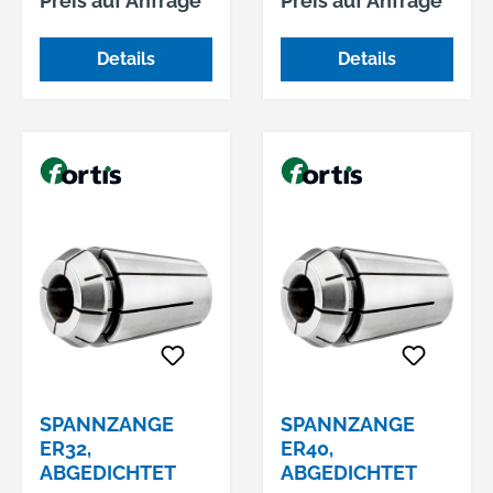
Preis auf Anfrage
Preis auf Anfrage
0,015 mm •
0,015 mm •
Walkbewegung der
Walkbewegung der
Details
Details
Fräser
Fräser
ausgeschlossen,
ausgeschlossen,
dadurch hohe
dadurch hohe
Präzision bei der
Präzision bei der
Zerspanung und
Zerspanung und
lange Standzeit •
lange Standzeit •
Abdichtung durch
Abdichtung durch
Dichtstopfen • Zur
Dichtstopfen • Zur
Aufnahme von
Aufnahme von
Werkzeugen mit
Werkzeugen mit
Zylinderschaft und
Zylinderschaft und
Innenkühlung
Innenkühlung
Hinweis: Nennmaß =
Hinweis: Nennmaß =
Spanndurchmesser.
Spanndurchmesser.
SPANNZANGE
SPANNZANGE
ER32,
ER40,
ABGEDICHTET
ABGEDICHTET