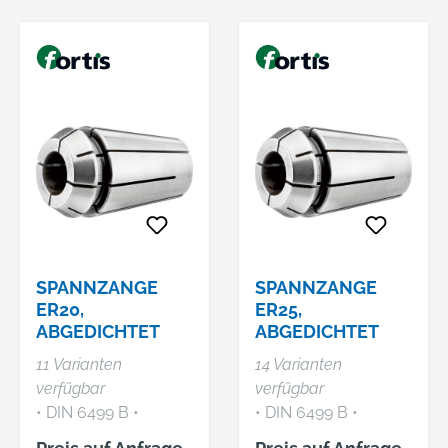
Betriebs zu
Präzision bei der
vermeiden. Passend
Zerspanung und
zu: GKF 12V-8. GKF
lange Standzeit •
18V-8. GLF 18V-8
Abdichtung durch
Professional.
Dichtstopfen • Zur
Aufnahme von
Werkzeugen mit
Zylinderschaft und
Innenkühlung
Hinweis: Nennmaß =
Spanndurchmesser.
SPANNZANGE
SPANNZANGE
ER20,
ER25,
ABGEDICHTET
ABGEDICHTET
11 Varianten
14 Varianten
verfügbar
verfügbar
• DIN 6499 B •
• DIN 6499 B •
Rundlaufgenauigkeit
Rundlaufgenauigkeit