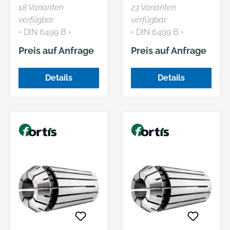
18 Varianten
23 Varianten
verfügbar
verfügbar
• DIN 6499 B •
• DIN 6499 B •
Rundlaufgenauigkeit
Rundlaufgenauigkeit
Preis auf Anfrage
Preis auf Anfrage
0,015 mm •
0,015 mm •
Walkbewegung der
Walkbewegung der
Details
Details
Fräser
Fräser
ausgeschlossen,
ausgeschlossen,
dadurch hohe
dadurch hohe
Präzision bei der
Präzision bei der
Zerspanung und
Zerspanung und
lange Standzeit •
lange Standzeit •
Abdichtung durch
Abdichtung durch
Dichtstopfen • Zur
Dichtstopfen • Zur
Aufnahme von
Aufnahme von
Werkzeugen mit
Werkzeugen mit
Zylinderschaft und
Zylinderschaft und
Innenkühlung
Innenkühlung
Hinweis: Nennmaß =
Hinweis: Nennmaß =