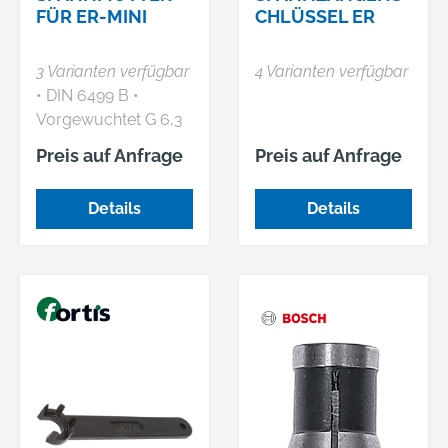
FÜR ER-MINI
CHLÜSSEL ER
3 Varianten verfügbar
4 Varianten verfügbar
• DIN 6499 B •
Vorgewuchtet G 6,3
bei 15000 min-1
Preis auf Anfrage
Preis auf Anfrage
Details
Details