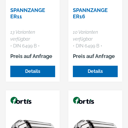
Spanndurchmesser.
Spanndurchmesser.
SPANNZANGE
SPANNZANGE
ER11
ER16
13 Varianten
10 Varianten
verfügbar
verfügbar
• DIN 6499 B •
• DIN 6499 B •
Doppelt geschlitzt •
Doppelt geschlitzt •
Preis auf Anfrage
Preis auf Anfrage
Rundlaufgenauigkeit
Rundlaufgenauigkeit
0,015 mm •
0,015 mm •
Details
Details
Walkbewegung der
Walkbewegung der
Fräser
Fräser
ausgeschlossen,
ausgeschlossen,
dadurch hohe
dadurch hohe
Präzision bei der
Präzision bei der
Zerspanung und
Zerspanung und
lange Standzeit •
lange Standzeit •
Kurzspannen von
Kurzspannen von