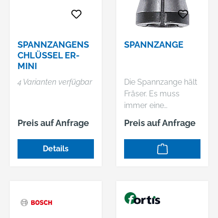
SPANNZANGENS
SPANNZANGE
CHLÜSSEL ER-
MINI
4 Varianten verfügbar
Die Spannzange hält
Fräser. Es muss
immer eine
Spannzange in der
Preis auf Anfrage
Preis auf Anfrage
richtigen Größe
verwendet werden,
Details
um Gefahren
während des
Betriebs zu
vermeiden.