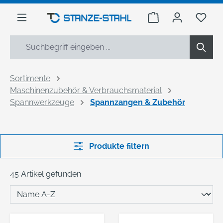
alt springen
Warenkorb enthäl
Du h
Sortimente
Maschinenzubehör & Verbrauchsmaterial
Spannwerkzeuge
Spannzangen & Zubehör
Produkte filtern
45 Artikel gefunden