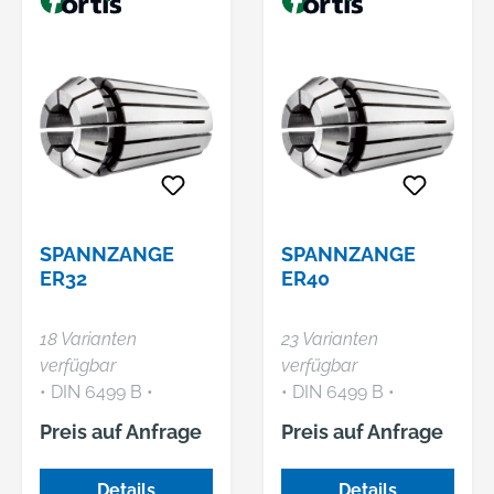
Präzision bei der
Präzision bei der
Zerspanung und
Zerspanung und
lange Standzeit •
lange Standzeit •
Kurzspannen von
Kurzspannen von
Spiralbohrern auf
Spiralbohrern auf
Führungsfase
Führungsfase
möglich • Zum
möglich • Zum
Spannen bis max. 1
Spannen bis max. 1
mm unter
mm unter
Nenndurchmesser
Nenndurchmesser
SPANNZANGE
SPANNZANGE
ER32
ER40
18 Varianten
23 Varianten
verfügbar
verfügbar
• DIN 6499 B •
• DIN 6499 B •
Doppelt geschlitzt •
Doppelt geschlitzt •
Preis auf Anfrage
Preis auf Anfrage
Rundlaufgenauigkeit
Rundlaufgenauigkeit
0,015 mm •
0,015 mm •
Details
Details