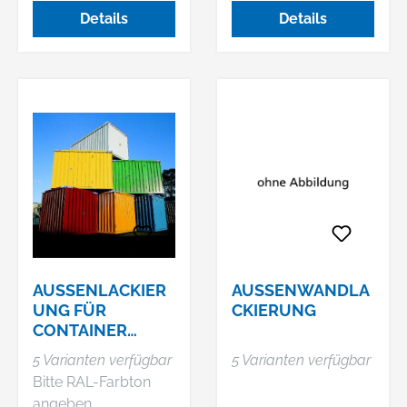
möglich. Bitte RAL-
Details
Details
Farbton angeben.
AUSSENLACKIERU
AUSSENWANDLAC
NG FÜR C
KIERUNG
ONTAINER K
OMBINATION S
5 Varianten verfügbar
5 Varianten verfügbar
SC+ MIT BODEN
Bitte RAL-Farbton
angeben.