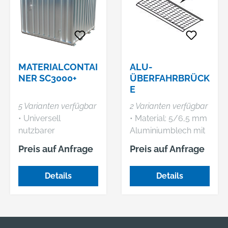
MATERIALCONTAI
ALU-
NER SC3000+
ÜBERFAHRBRÜCK
E
5 Varianten verfügbar
2 Varianten verfügbar
• Universell
• Material: 5/6,5 mm
nutzbarer
Aluminiumblech mit
Schnellbaucontainer
Tränenprofil und
Preis auf Anfrage
Preis auf Anfrage
• 1-flügelige Tür •
verstärkten Profilen
Robuste, langlebige
Details
Details
und unempfindliche
Stahlkonstruktion •
Mit Abstandhalter für
den Staplertransport