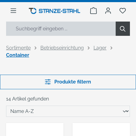
alt springen
Warenkorb enthäl
Du h
Sortimente
Betriebseinrichtung
Lager
Container
Produkte filtern
14 Artikel gefunden