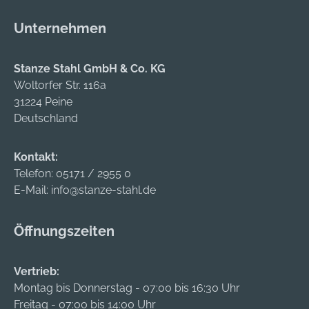
und zur
Bodenbelüftung •
Unternehmen
Stabiler OSB-
Holzboden •
Bodenbelastbarkeit
Stanze Stahl GmbH & Co. KG
500 kg/m² •
Woltorfer Str. 116a
Schneelastsicherheit
31224 Peine
210 kg/m² •
Deutschland
Anwendungsgebiete:
Baustelle,
Kontakt:
Lagerraum, Self
Telefon:
05171 / 2955 0
Storage und
E-Mail:
info@stanze-stahl.de
Lagermanagement
Lieferung : Erfolgt
Öffnungszeiten
zerlegt.
Vertrieb:
Montag bis Donnerstag - 07:00 bis 16:30 Uhr
Freitag - 07:00 bis 14:00 Uhr