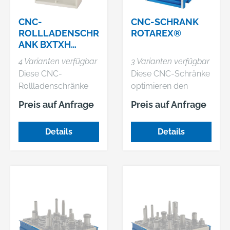
CNC-
CNC-SCHRANK
ROLLLADENSCHR
ROTAREX®
ANK BXTXH
1000X500X1950
4 Varianten verfügbar
3 Varianten verfügbar
MM
Diese CNC-
Diese CNC-Schränke
Rollladenschränke
optimieren den
sind sehr flexibel. Je
Arbeitsablauf. Alle
Preis auf Anfrage
Preis auf Anfrage
nach Werkzeughöhe
Werkzeuge sind
können beliebig viele
schnell griffbereit. •
Details
Details
Werkzeugrahmen
Platzsparend:
waagerecht oder
Lagerung von z.B.
geneigt eingehängt
maximal 400 SK-30-
werden. •
Einsätzen oder 300
Höhenverstellung: 25
SK-40-Einsätzen •
mm Raster •
CNC-Rahmen:
Inklusive CNC-
Leichtläufig mit
Werkzeugeinsätzen •
Kugellagerführung,