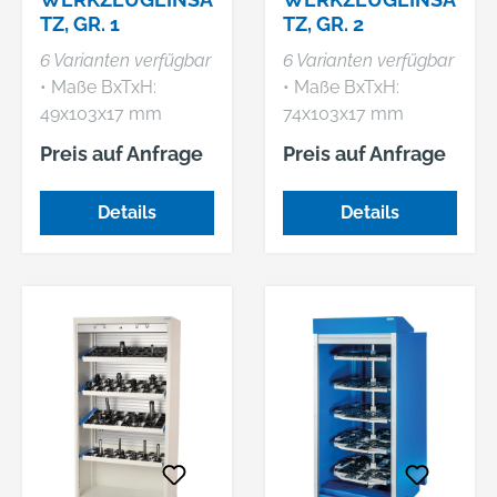
TZ, GR. 1
TZ, GR. 2
Drehriegel-
Zylinderschloss •
6 Varianten verfügbar
6 Varianten verfügbar
Inklusive CNC-
• Maße BxTxH:
• Maße BxTxH:
Werkzeugeinsätze
49x103x17 mm
74x103x17 mm
Preis auf Anfrage
Preis auf Anfrage
Details
Details