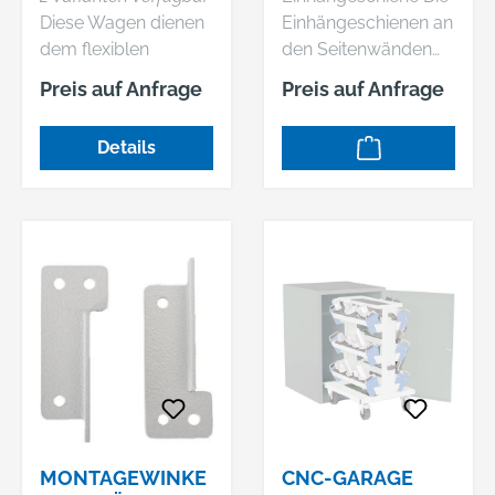
STAHLBLECH
Diese Wagen dienen
Einhängeschienen an
dem flexiblen
den Seitenwänden
Transport von CNC-
der Schubladen
Preis auf Anfrage
Preis auf Anfrage
Einsätzen. • 2 Bock-
werden benötigt, um
und 2 Lenkrollen Ø
bis zu fünf
Details
200 mm mit
Werkzeugaufnahmet
Feststeller •
räger zu fixieren. •
Tragkraft: max 400
Für alle Schubladen
kg
mit Tiefe 600 mm • 1
Paar Hersteller:
Bedrunka + Hirth
Gerätebau GmbH,
Giessnaustr. 8, 78199
Bräunlingen, DE,
+4977192010,
info@bedrunka-
hirth.de
MONTAGEWINKE
CNC-GARAGE