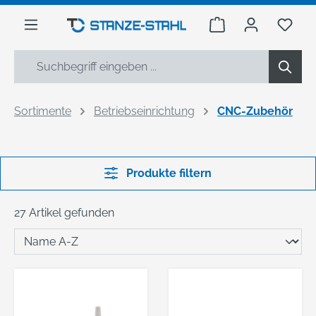
alt springen
Warenkorb enthäl
Du h
Sortimente
Betriebseinrichtung
CNC-Zubehör
Produkte filtern
27 Artikel gefunden