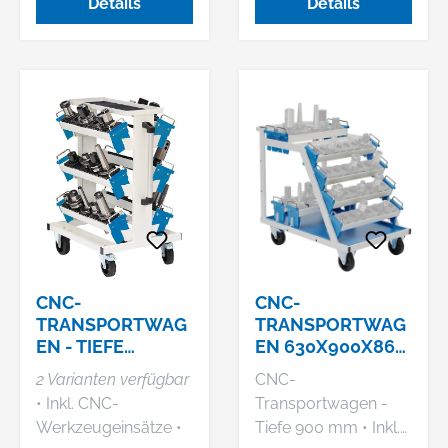
Details
Details
Haltegriffen geliefert.
Haltegriffen geliefert.
• 2 Etagen mit CNC-
• 4 Etagen mit CNC-
Werkzeugeinsätzen
Werkzeugeinsätzen
CNC-
CNC-
TRANSPORTWAG
TRANSPORTWAG
EN - TIEFE
EN 630X900X860
630/930 MM
6
2 Varianten verfügbar
CNC-
WERKZEUGAUFN.
• Inkl. CNC-
Transportwagen -
600
Werkzeugeinsätze •
Tiefe 900 mm • Inkl.