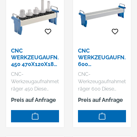
CNC
CNC
WERKZEUGAUFN.
WERKZEUGAUFN.
450 470X120X180,
600
STAHLBLECH
620X120X180,
CNC-
CNC-
STAHLBLECH
Werkzeugaufnahmet
Werkzeugaufnahmet
räger 450 Diese
räger 600 Diese
Werkzeugaufnahmet
Werkzeugaufnahmet
Preis auf Anfrage
Preis auf Anfrage
räger können einzeln
räger können einzeln
auf der Werkbank, im
auf der Werkbank, im
Schubladenschrank
Schubladenschrank
oder im CNC-
oder im CNC-
Transportwagen
Transportwagen