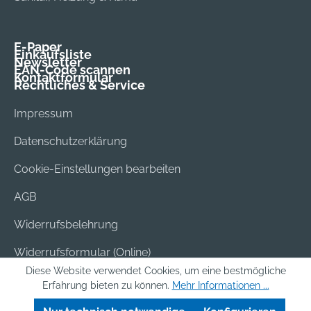
E-Paper
Einkaufsliste
Newsletter
EAN-Code scannen
Kontaktformular
Rechtliches & Service
Impressum
Datenschutzerklärung
Cookie-Einstellungen bearbeiten
AGB
Widerrufsbelehrung
Widerrufsformular (Online)
Diese Website verwendet Cookies, um eine bestmögliche
Versand & Bezahlung
Erfahrung bieten zu können.
Mehr Informationen ...
Batterieentsorgung