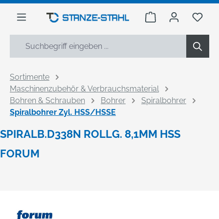
alt springen
Warenkorb enthäl
Du h
Sortimente
Maschinenzubehör & Verbrauchsmaterial
Bohren & Schrauben
Bohrer
Spiralbohrer
Spiralbohrer Zyl. HSS/HSSE
SPIRALB.D338N ROLLG. 8,1MM HSS
FORUM
Bildergalerie überspringen