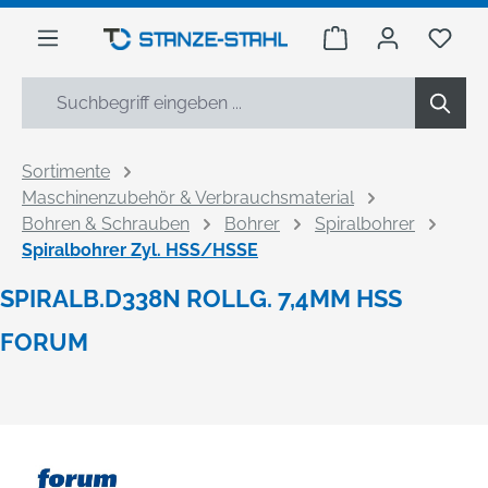
alt springen
Warenkorb enthäl
Du h
Sortimente
Maschinenzubehör & Verbrauchsmaterial
Bohren & Schrauben
Bohrer
Spiralbohrer
Spiralbohrer Zyl. HSS/HSSE
SPIRALB.D338N ROLLG. 7,4MM HSS
FORUM
Bildergalerie überspringen