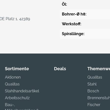
Öl:
Bohrer-Ø h8:
E Platz 1, 42389
Werkstoff:
Spirallänge:
Sortimente
Deals
Themenwe
Aktionen
Qualitas
Qualitas
Stahl
Stahlhandelsartikel
Bosch
Arbeitsschutz
Brennenstuh
Bau-,
Fischer