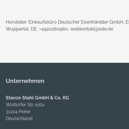
Hersteller: Einkaufsbüro Deutscher Eisenhändler GmbH, ED
Wuppertal, DE, +4920260960, webkontakt@ede.de
Unternehmen
Stanze Stahl GmbH & Co. KG
Woltorfer Str. 116a
31224 Peine
Deutschland