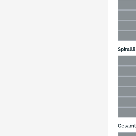
9,5 
(Di
10 m
(Di
12 m
(Di
14,5 
(D
Spirall
12 m
(Di
22 m
(Di
36 m
(Di
57 m
(Di
87 m
(Di
120 
(D
Gesamt