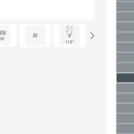
3 mm
(Die
3,5 
(Di
4 mm
(Die
4,5 
(Di
5 mm
(Die
5,5 
(Di
6 mm
(Die
6,5 
7 mm
(Die
7,5 m
(Di
8 mm
(Die
8,5 
(Di
9 mm
(Die