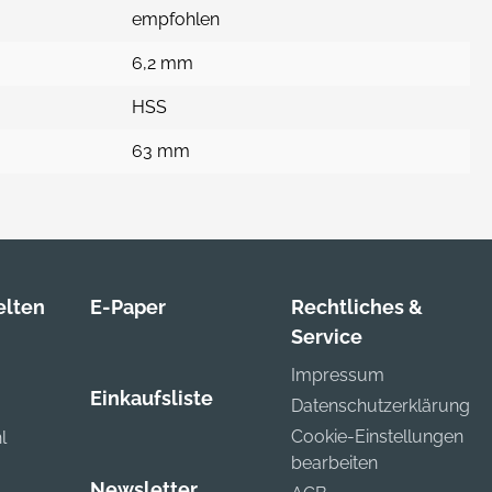
empfohlen
6,2 mm
HSS
63 mm
lten
E-Paper
Rechtliches &
Service
Impressum
Einkaufsliste
Datenschutzerklärung
Cookie-Einstellungen
l
bearbeiten
Newsletter