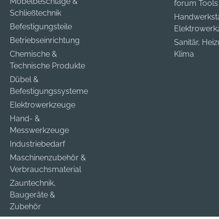
Möbelbeschläge &
forum Tools
Schließtechnik
Handwerkst
Befestigungsteile
Elektrower
Betriebseinrichtung
Sanitär, Hei
Chemische &
Klima
Technische Produkte
Dübel &
Befestigungssysteme
Elektrowerkzeuge
Hand- &
Messwerkzeuge
Industriebedarf
Maschinenzubehör &
Verbrauchsmaterial
Zauntechnik,
Baugeräte &
Zubehör