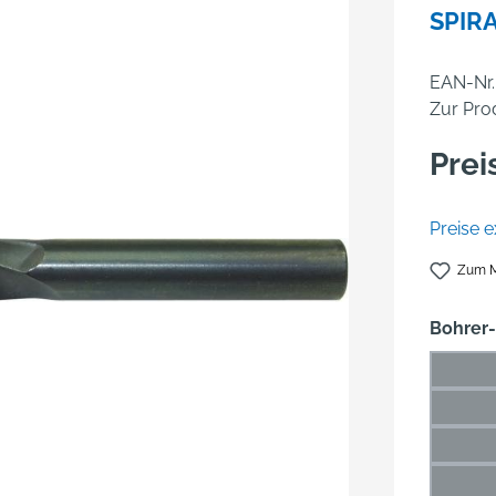
SPIR
EAN-Nr.
Zur Pro
Prei
Preise e
Zum M
Bohrer
1 mm
(Die
1,5 m
(Di
2 mm
(Die
2,5 m
(Di