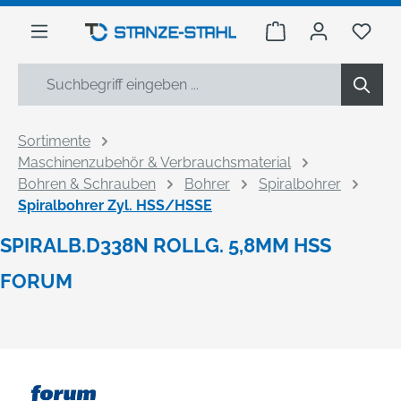
alt springen
Warenkorb enthäl
Du h
Sortimente
Maschinenzubehör & Verbrauchsmaterial
Bohren & Schrauben
Bohrer
Spiralbohrer
Spiralbohrer Zyl. HSS/HSSE
SPIRALB.D338N ROLLG. 5,8MM HSS
FORUM
Bildergalerie überspringen