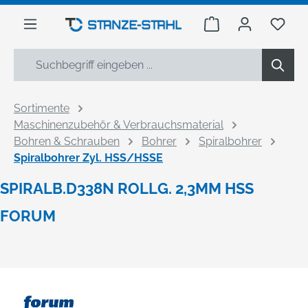
alt springen
Warenkorb enthäl
Du h
Sortimente
Maschinenzubehör & Verbrauchsmaterial
Bohren & Schrauben
Bohrer
Spiralbohrer
Spiralbohrer Zyl. HSS/HSSE
SPIRALB.D338N ROLLG. 2,3MM HSS
FORUM
Bildergalerie überspringen