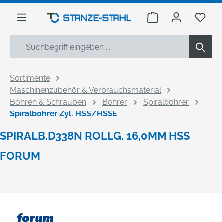
alt springen
Warenkorb enthäl
Du h
Sortimente
Maschinenzubehör & Verbrauchsmaterial
Bohren & Schrauben
Bohrer
Spiralbohrer
Spiralbohrer Zyl. HSS/HSSE
SPIRALB.D338N ROLLG. 16,0MM HSS
FORUM
Bildergalerie überspringen