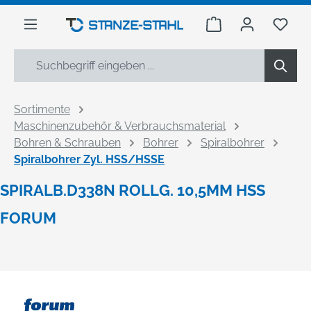
alt springen
Warenkorb enthäl
Du h
Sortimente
Maschinenzubehör & Verbrauchsmaterial
Bohren & Schrauben
Bohrer
Spiralbohrer
Spiralbohrer Zyl. HSS/HSSE
SPIRALB.D338N ROLLG. 10,5MM HSS
FORUM
Bildergalerie überspringen