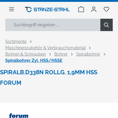
alt springen
Warenkorb enthäl
Du h
Sortimente
Maschinenzubehör & Verbrauchsmaterial
Bohren & Schrauben
Bohrer
Spiralbohrer
Spiralbohrer Zyl. HSS/HSSE
SPIRALB.D338N ROLLG. 1,9MM HSS
FORUM
Bildergalerie überspringen