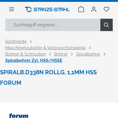
alt springen
Warenkorb enthäl
Du h
Sortimente
Maschinenzubehör & Verbrauchsmaterial
Bohren & Schrauben
Bohrer
Spiralbohrer
Spiralbohrer Zyl. HSS/HSSE
SPIRALB.D338N ROLLG. 1,1MM HSS
FORUM
Bildergalerie überspringen