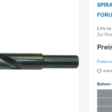
SPIR
FOR
EAN-Nr.
Zur Pro
Prei
Preise e
Zum M
Bohrer
10,5 
(D
13 m
(Di
15,5 