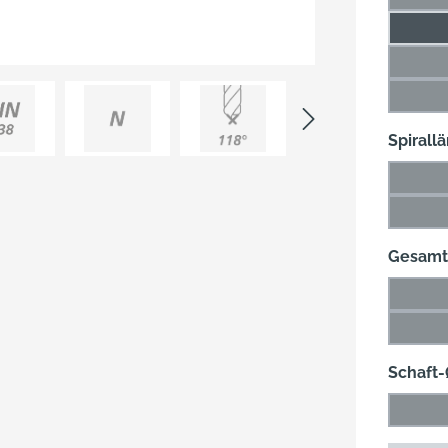
(D
18 m
20,5
(D
24 m
(Di
Spirall
87 m
(Di
120 
(D
Gesamt
133 
(D
178 
(D
Schaft
10 m
(Di