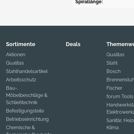
Spirallänge:
Sortimente
Deals
Themenwe
Aktionen
Qualitas
Qualitas
Stahl
Stahlhandelsartikel
Bosch
Arbeitsschutz
Brennenstuh
Bau-,
Fischer
Möbelbeschläge &
forum Tools
Schließtechnik
Handwerkst
Befestigungsteile
Elektrower
Betriebseinrichtung
Sanitär, Hei
Chemische &
Klima