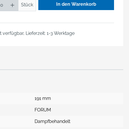
Produkt Anzahl: Gib den gewü
In den Warenkorb
Stück
 verfügbar, Lieferzeit: 1-3 Werktage
191 mm
FORUM
Dampfbehandelt