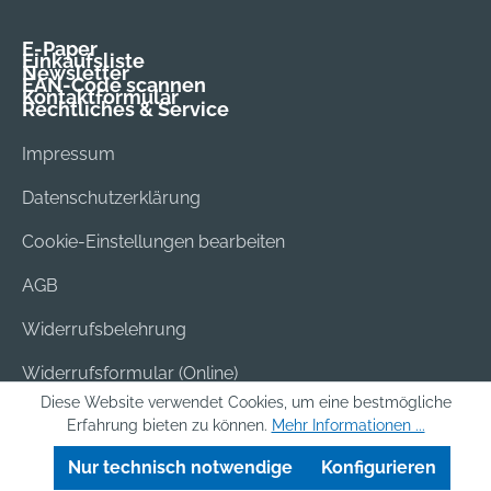
E-Paper
Einkaufsliste
Newsletter
EAN-Code scannen
Kontaktformular
Rechtliches & Service
Impressum
Datenschutzerklärung
Cookie-Einstellungen bearbeiten
AGB
Widerrufsbelehrung
Widerrufsformular (Online)
Diese Website verwendet Cookies, um eine bestmögliche
Versand & Bezahlung
Erfahrung bieten zu können.
Mehr Informationen ...
Batterieentsorgung
Nur technisch notwendige
Konfigurieren