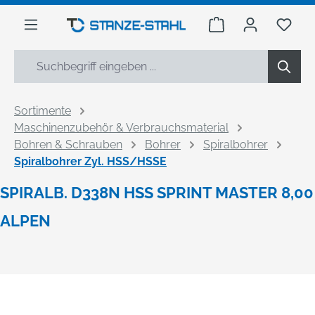
alt springen
Warenkorb enthäl
Du h
Sortimente
Maschinenzubehör & Verbrauchsmaterial
Bohren & Schrauben
Bohrer
Spiralbohrer
Spiralbohrer Zyl. HSS/HSSE
SPIRALB. D338N HSS SPRINT MASTER 8,00
ALPEN
Bildergalerie überspringen