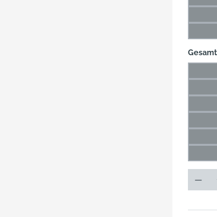
(Di
87 m
(Di
120 
(D
Gesamt
34 m
(Di
46 m
(Di
65 m
(Di
93 m
(Di
133 
(D
178 
(D