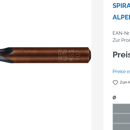
SPIRA
ALPE
EAN-Nr.
Zur Pro
Prei
Preise e
Zum M
auswä
Ø
1 mm
(Die
1,5 m
(Di
2 mm