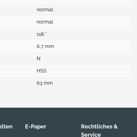
normal
normal
118 °
6,7 mm
N
HSS
63 mm
lten
E-Paper
Rechtliches &
Service