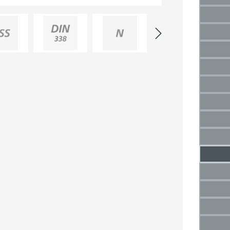
(Die
2,5 m
(Di
3 mm
(Die
3,5 
(Di
4 mm
(Die
4,5 
(Di
5 mm
(Die
5,5 
(Di
6 mm
(Die
6,5 
7 mm
(Die
7,5 m
(Di
8 mm
(Die
8,5 
(Di