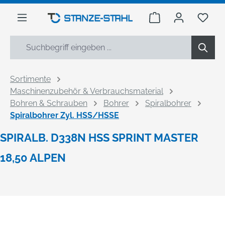
alt springen
Warenkorb enthäl
Du h
Sortimente
Maschinenzubehör & Verbrauchsmaterial
Bohren & Schrauben
Bohrer
Spiralbohrer
Spiralbohrer Zyl. HSS/HSSE
SPIRALB. D338N HSS SPRINT MASTER
18,50 ALPEN
Bildergalerie überspringen