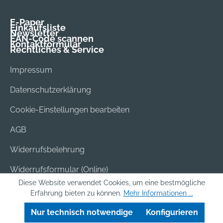
E-Paper
Einkaufsliste
Newsletter
EAN-Code scannen
Kontaktformular
Rechtliches & Service
Impressum
Datenschutzerklärung
Cookie-Einstellungen bearbeiten
AGB
Widerrufsbelehrung
Widerrufsformular (Online)
Diese Website verwendet Cookies, um eine bestmögliche
Versand & Bezahlung
Erfahrung bieten zu können.
Mehr Informationen ...
Batterieentsorgung
Nur technisch notwendige
Konfigurieren