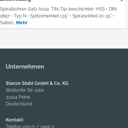
Spiralbohrer-Satz A022, TiN-Tip-beschichtet• HSS • DIN
1897 • Typ N • Spitzenwinkel 135° • Spiralwinkel 20-35° •
Seiten…
Mehr
Unternehmen
Stanze Stahl GmbH & Co. KG
Woltorfer Str. 116a
31224 Peine
Deutschland
Kontakt:
Telefon:
05171 / 2955 0