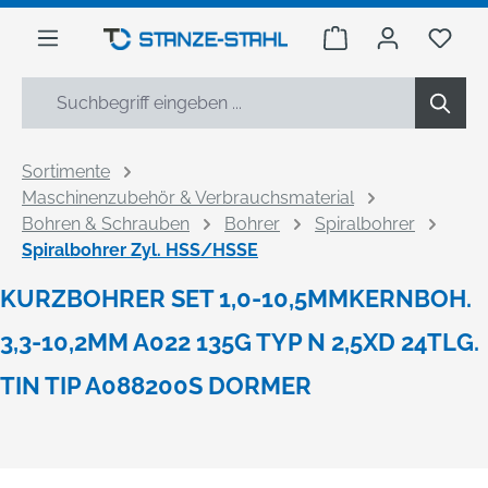
alt springen
Warenkorb enthäl
Du h
Sortimente
Maschinenzubehör & Verbrauchsmaterial
Bohren & Schrauben
Bohrer
Spiralbohrer
Spiralbohrer Zyl. HSS/HSSE
KURZBOHRER SET 1,0-10,5MMKERNBOH.
3,3-10,2MM A022 135G TYP N 2,5XD 24TLG.
TIN TIP A088200S DORMER
Bildergalerie überspringen