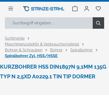
alt springen
Warenkorb enthäl
Du h
Sortimente
Maschinenzubehör & Verbrauchsmaterial
Bohren & Schrauben
Bohrer
Spiralbohrer
Spiralbohrer Zyl. HSS/HSSE
KURZBOHRER HSS DIN1897N 9,1MM 135G
TYP N 2,5XD A0229.1 TIN TIP DORMER
Bildergalerie überspringen