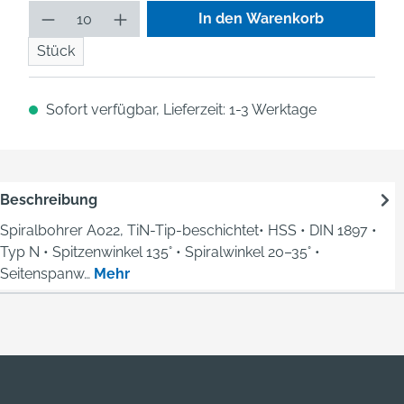
Produkt Anzahl: Gib den gew
In den Warenkorb
Stück
Sofort verfügbar, Lieferzeit: 1-3 Werktage
Beschreibung
Spiralbohrer A022, TiN-Tip-beschichtet• HSS • DIN 1897 •
Typ N • Spitzenwinkel 135° • Spiralwinkel 20–35° •
Seitenspanw…
Mehr