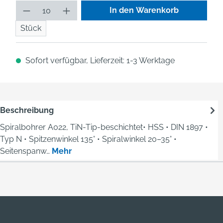
Produkt Anzahl: Gib den gew
In den Warenkorb
Stück
Sofort verfügbar, Lieferzeit: 1-3 Werktage
Beschreibung
Spiralbohrer A022, TiN-Tip-beschichtet• HSS • DIN 1897 •
Typ N • Spitzenwinkel 135° • Spiralwinkel 20–35° •
Seitenspanw…
Mehr