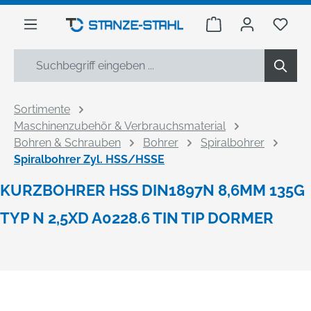
alt springen
Warenkorb enthäl
Du h
Sortimente
Maschinenzubehör & Verbrauchsmaterial
Bohren & Schrauben
Bohrer
Spiralbohrer
Spiralbohrer Zyl. HSS/HSSE
KURZBOHRER HSS DIN1897N 8,6MM 135G
TYP N 2,5XD A0228.6 TIN TIP DORMER
Bildergalerie überspringen