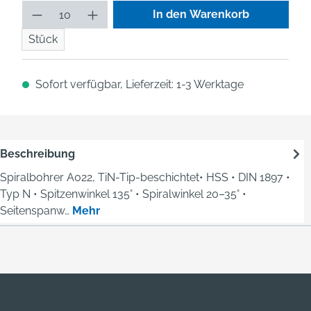
Produkt Anzahl: Gib den gew
In den Warenkorb
Stück
Sofort verfügbar, Lieferzeit: 1-3 Werktage
Beschreibung
Spiralbohrer A022, TiN-Tip-beschichtet• HSS • DIN 1897 •
Typ N • Spitzenwinkel 135° • Spiralwinkel 20–35° •
Seitenspanw…
Mehr