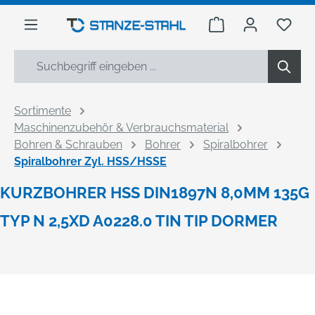
alt springen
Warenkorb enthäl
Du h
Sortimente
Maschinenzubehör & Verbrauchsmaterial
Bohren & Schrauben
Bohrer
Spiralbohrer
Spiralbohrer Zyl. HSS/HSSE
KURZBOHRER HSS DIN1897N 8,0MM 135G
TYP N 2,5XD A0228.0 TIN TIP DORMER
Bildergalerie überspringen