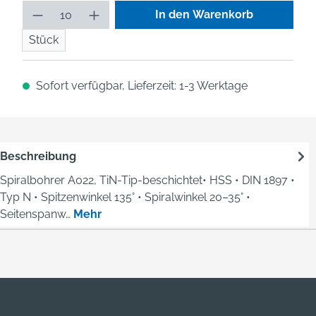
Produkt Anzahl: Gib den gew
In den Warenkorb
Stück
Sofort verfügbar, Lieferzeit: 1-3 Werktage
Beschreibung
Spiralbohrer A022, TiN-Tip-beschichtet• HSS • DIN 1897 •
Typ N • Spitzenwinkel 135° • Spiralwinkel 20–35° •
Seitenspanw…
Mehr