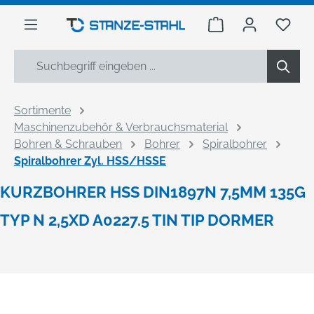
alt springen
Warenkorb enthäl
Du h
Sortimente
Maschinenzubehör & Verbrauchsmaterial
Bohren & Schrauben
Bohrer
Spiralbohrer
Spiralbohrer Zyl. HSS/HSSE
KURZBOHRER HSS DIN1897N 7,5MM 135G
TYP N 2,5XD A0227.5 TIN TIP DORMER
Bildergalerie überspringen