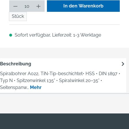
Produkt Anzahl: Gib den gew
In den Warenkorb
Stück
Sofort verfügbar, Lieferzeit: 1-3 Werktage
Beschreibung
Spiralbohrer A022, TiN-Tip-beschichtet• HSS • DIN 1897 •
Typ N • Spitzenwinkel 135° • Spiralwinkel 20–35° •
Seitenspanw…
Mehr