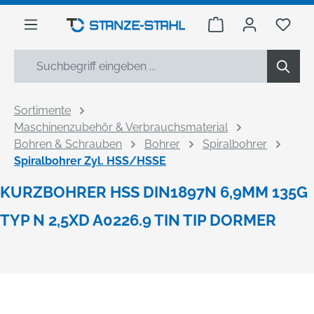
alt springen
Warenkorb enthäl
Du h
Sortimente
Maschinenzubehör & Verbrauchsmaterial
Bohren & Schrauben
Bohrer
Spiralbohrer
Spiralbohrer Zyl. HSS/HSSE
KURZBOHRER HSS DIN1897N 6,9MM 135G
TYP N 2,5XD A0226.9 TIN TIP DORMER
Bildergalerie überspringen