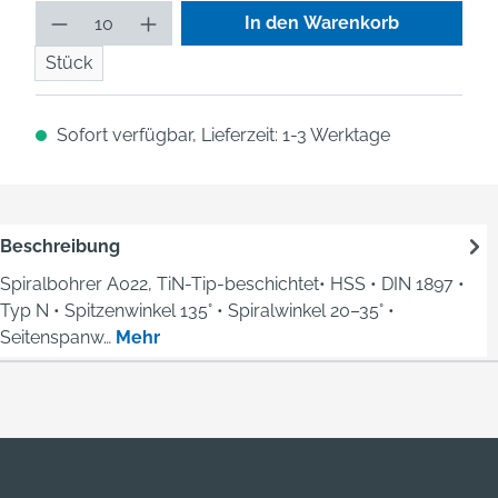
Produkt Anzahl: Gib den gew
In den Warenkorb
Stück
Sofort verfügbar, Lieferzeit: 1-3 Werktage
Beschreibung
Spiralbohrer A022, TiN-Tip-beschichtet• HSS • DIN 1897 •
Typ N • Spitzenwinkel 135° • Spiralwinkel 20–35° •
Seitenspanw…
Mehr