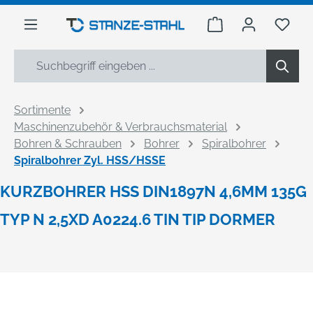
alt springen
Warenkorb enthäl
Du h
Sortimente
Maschinenzubehör & Verbrauchsmaterial
Bohren & Schrauben
Bohrer
Spiralbohrer
Spiralbohrer Zyl. HSS/HSSE
KURZBOHRER HSS DIN1897N 4,6MM 135G
TYP N 2,5XD A0224.6 TIN TIP DORMER
Bildergalerie überspringen