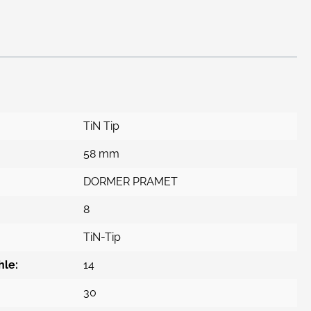
TiN Tip
58 mm
DORMER PRAMET
8
TiN-Tip
hle:
14
30