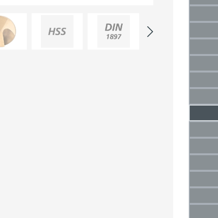
(D
2 mm
(Die
2,5 m
(Di
2,25 
(D
3,3 
(Di
3,8 
(Di
4,2 m
(Di
4,7 
5,2 m
(Di
5,7 
(Di
6,2 
(Di
6,7 
(Di
7,2 m
(Di
7,7 m
(Di