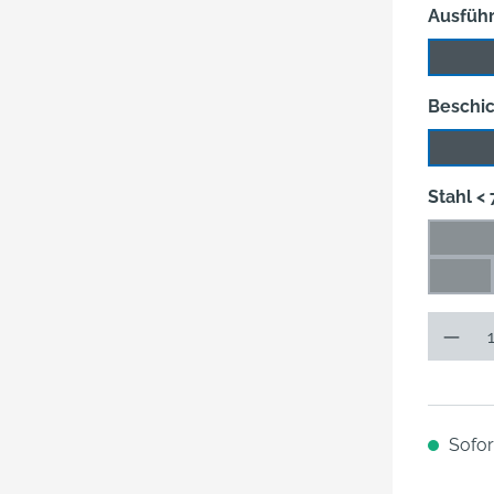
Ausfüh
TiN Ti
Beschi
TiN-T
Stahl <
0,012
(Die
0,16
(Dies
Sofort