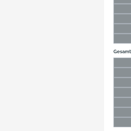
(Die
12 m
(Di
20 m
(Di
31 m
(Di
47 m
(Di
Gesamt
20 m
(Di
26 m
(Di
36 m
(Di
49 m
(Di
66 m
(Di
89 m
(Di
115 
(Di