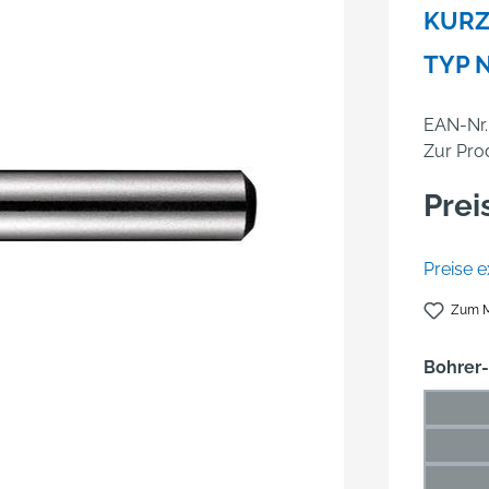
KURZ
TYP N
EAN-Nr.
Zur Pro
Prei
Preise e
Zum M
Bohrer
0,5* 
(D
1* mm
(Di
1,5* 