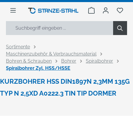
alt springen
Warenkorb enthäl
Du h
Sortimente
Maschinenzubehör & Verbrauchsmaterial
Bohren & Schrauben
Bohrer
Spiralbohrer
Spiralbohrer Zyl. HSS/HSSE
KURZBOHRER HSS DIN1897N 2,3MM 135G
TYP N 2,5XD A0222.3 TIN TIP DORMER
Bildergalerie überspringen