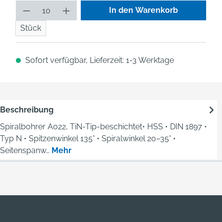
Produkt Anzahl: Gib den gew
In den Warenkorb
Stück
Sofort verfügbar, Lieferzeit: 1-3 Werktage
Beschreibung
Spiralbohrer A022, TiN-Tip-beschichtet• HSS • DIN 1897 •
Typ N • Spitzenwinkel 135° • Spiralwinkel 20–35° •
Seitenspanw…
Mehr