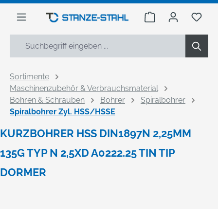
alt springen
Warenkorb enthäl
Du h
Sortimente
Maschinenzubehör & Verbrauchsmaterial
Bohren & Schrauben
Bohrer
Spiralbohrer
Spiralbohrer Zyl. HSS/HSSE
KURZBOHRER HSS DIN1897N 2,25MM
135G TYP N 2,5XD A0222.25 TIN TIP
DORMER
Bildergalerie überspringen