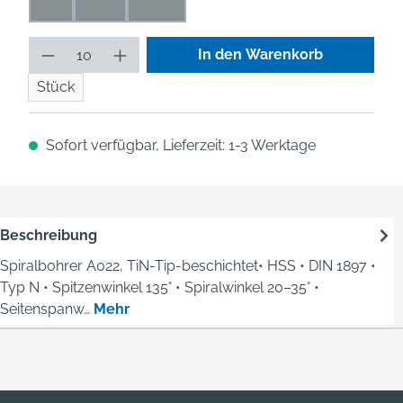
0,2
0,16
0,125
(Diese Option ist zurzeit nicht verfügbar.)
(Diese Option ist zurzeit nicht verfügbar.)
(Diese Option ist zurzeit nicht verfügbar.)
Produkt Anzahl: Gib den gew
In den Warenkorb
Stück
Sofort verfügbar, Lieferzeit: 1-3 Werktage
Beschreibung
Spiralbohrer A022, TiN-Tip-beschichtet• HSS • DIN 1897 •
Typ N • Spitzenwinkel 135° • Spiralwinkel 20–35° •
Seitenspanw…
Mehr