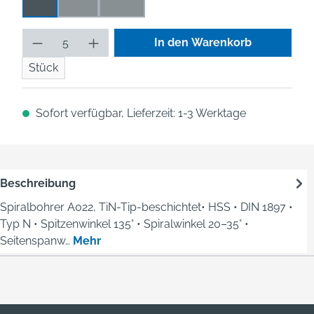
0,2
0,16
0,125
(Diese Option ist zurzeit nicht verfügbar.)
(Diese Option ist zurzeit nicht verfügbar.)
Produkt Anzahl: Gib den gew
In den Warenkorb
Stück
Sofort verfügbar, Lieferzeit: 1-3 Werktage
Beschreibung
Spiralbohrer A022, TiN-Tip-beschichtet• HSS • DIN 1897 •
Typ N • Spitzenwinkel 135° • Spiralwinkel 20–35° •
Seitenspanw…
Mehr