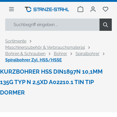
alt springen
Warenkorb enthäl
Du h
Sortimente
Maschinenzubehör & Verbrauchsmaterial
Bohren & Schrauben
Bohrer
Spiralbohrer
Spiralbohrer Zyl. HSS/HSSE
KURZBOHRER HSS DIN1897N 10,1MM
135G TYP N 2,5XD A02210.1 TIN TIP
DORMER
Bildergalerie überspringen