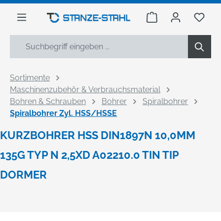
alt springen
Warenkorb enthäl
Du h
Sortimente
Maschinenzubehör & Verbrauchsmaterial
Bohren & Schrauben
Bohrer
Spiralbohrer
Spiralbohrer Zyl. HSS/HSSE
KURZBOHRER HSS DIN1897N 10,0MM
135G TYP N 2,5XD A02210.0 TIN TIP
DORMER
Bildergalerie überspringen