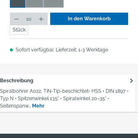
0,2
0,16
0,125
(Diese Option ist zurzeit nicht verfügbar.)
(Diese Option ist zurzeit nicht verfügbar.)
Produkt Anzahl: Gib den gew
In den Warenkorb
Stück
Sofort verfügbar, Lieferzeit: 1-3 Werktage
Beschreibung
Spiralbohrer A022, TiN-Tip-beschichtet• HSS • DIN 1897 •
Typ N • Spitzenwinkel 135° • Spiralwinkel 20–35° •
Seitenspanw…
Mehr