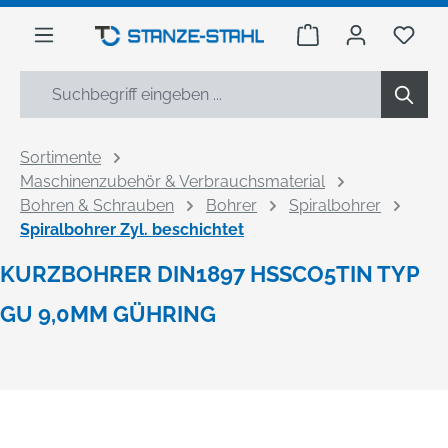
alt springen
Warenkorb enthäl
Du h
Sortimente
Maschinenzubehör & Verbrauchsmaterial
Bohren & Schrauben
Bohrer
Spiralbohrer
Spiralbohrer Zyl. beschichtet
KURZBOHRER DIN1897 HSSCO5TIN TYP
GU 9,0MM GÜHRING
Bildergalerie überspringen