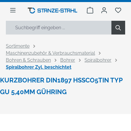
alt springen
Warenkorb enthäl
Du h
Sortimente
Maschinenzubehör & Verbrauchsmaterial
Bohren & Schrauben
Bohrer
Spiralbohrer
Spiralbohrer Zyl. beschichtet
KURZBOHRER DIN1897 HSSCO5TIN TYP
GU 5,40MM GÜHRING
Bildergalerie überspringen