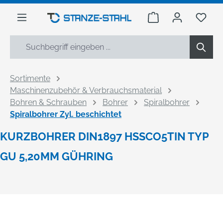
alt springen
Warenkorb enthäl
Du h
Sortimente
Maschinenzubehör & Verbrauchsmaterial
Bohren & Schrauben
Bohrer
Spiralbohrer
Spiralbohrer Zyl. beschichtet
KURZBOHRER DIN1897 HSSCO5TIN TYP
GU 5,20MM GÜHRING
Bildergalerie überspringen