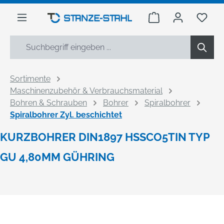
alt springen
Warenkorb enthäl
Du h
Sortimente
Maschinenzubehör & Verbrauchsmaterial
Bohren & Schrauben
Bohrer
Spiralbohrer
Spiralbohrer Zyl. beschichtet
KURZBOHRER DIN1897 HSSCO5TIN TYP
GU 4,80MM GÜHRING
Bildergalerie überspringen