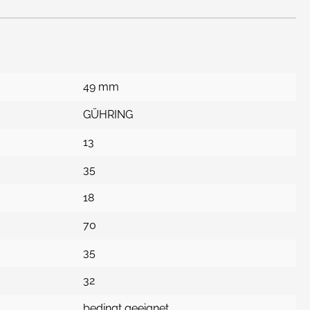
49 mm
GÜHRING
13
35
18
70
35
32
bedingt geeignet