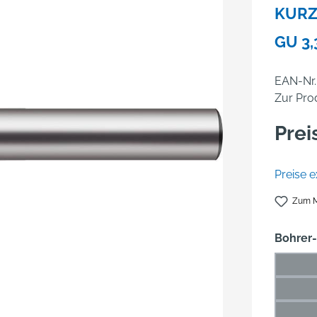
KURZ
GU 3
EAN-Nr.
Zur Pro
Prei
Preise e
Zum M
Bohrer
1 mm
(Die
1,5 m
(Di
2 mm