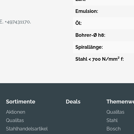
Emulsion:
DE, +497431170,
Öl:
Bohrer-Ø h8:
Spirallänge:
Stahl < 700 N/mm² f:
Sortimente
Deals
Themenwe
Aktionen
Qualitas
Qualitas
Stahl
Stahlhandelsartikel
Bosch