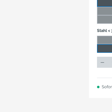
49 m
66 m
(Di
89 m
(Di
Stahl <
0,018
(Die
0,125
Sofort