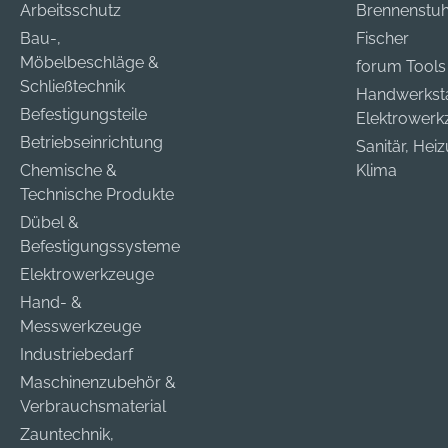
Arbeitsschutz
Brennenstuh
Bau-,
Fischer
Möbelbeschläge &
forum Tools
Schließtechnik
Handwerkst
Befestigungsteile
Elektrower
Betriebseinrichtung
Sanitär, Hei
Chemische &
Klima
Technische Produkte
Dübel &
Befestigungssysteme
Elektrowerkzeuge
Hand- &
Messwerkzeuge
Industriebedarf
Maschinenzubehör &
Verbrauchsmaterial
Zauntechnik,