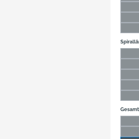
9,8 
(Di
11,5 
(D
14 m
(Di
Spirall
6 mm
(Die
12 m
(Di
20 m
(Di
31 m
(Di
47 m
(Di
Gesamt
26 m
(Di
36 m
(Di