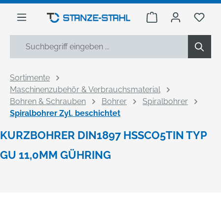
alt springen
Warenkorb enthäl
Du h
Sortimente
Maschinenzubehör & Verbrauchsmaterial
Bohren & Schrauben
Bohrer
Spiralbohrer
Spiralbohrer Zyl. beschichtet
KURZBOHRER DIN1897 HSSCO5TIN TYP
GU 11,0MM GÜHRING
Bildergalerie überspringen