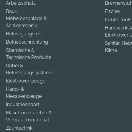
Arbeitsschutz
Brennenstuh
Bau-,
Fischer
Möbelbeschläge &
forum Tools
Schließtechnik
Handwerkst
Befestigungsteile
Elektrower
Betriebseinrichtung
Sanitär, Hei
Chemische &
Klima
Technische Produkte
Dübel &
Befestigungssysteme
Elektrowerkzeuge
Hand- &
Messwerkzeuge
Industriebedarf
Maschinenzubehör &
Verbrauchsmaterial
Zauntechnik,