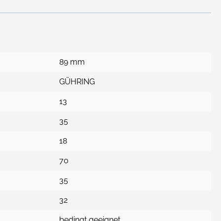
89 mm
GÜHRING
13
35
18
70
35
32
bedingt geeignet