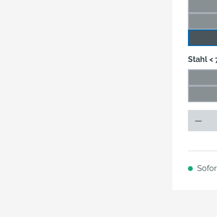
49 m
(Di
66 m
(Di
89 m
Stahl <
0,018
(Die
0,125
(Die
Sofort