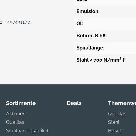
Emulsion:
DE, +497431170,
Öl:
Bohrer-Ø h8:
Spirallänge:
Stahl < 700 N/mm² f:
Sortimente
Deals
Themenwe
Aktionen
Qualitas
Qualitas
Stahl
Stahlhandelsartikel
Bosch