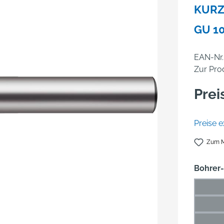
KURZ
GU 1
EAN-Nr.
Zur Pro
Prei
Preise e
Zum M
Bohrer
1 mm
(Die
1,5 m
(Di
2 mm