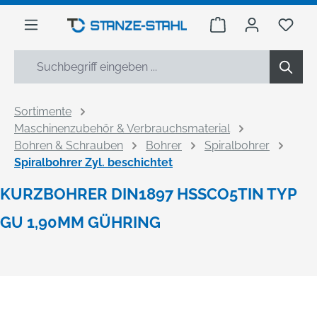
alt springen
Warenkorb enthäl
Du h
Sortimente
Maschinenzubehör & Verbrauchsmaterial
Bohren & Schrauben
Bohrer
Spiralbohrer
Spiralbohrer Zyl. beschichtet
KURZBOHRER DIN1897 HSSCO5TIN TYP
GU 1,90MM GÜHRING
Bildergalerie überspringen