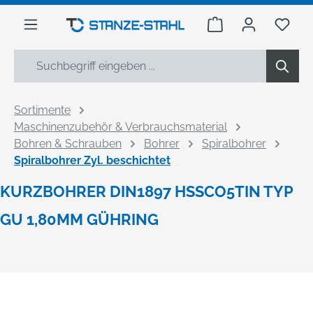
alt springen
Warenkorb enthäl
Du h
Sortimente
Maschinenzubehör & Verbrauchsmaterial
Bohren & Schrauben
Bohrer
Spiralbohrer
Spiralbohrer Zyl. beschichtet
KURZBOHRER DIN1897 HSSCO5TIN TYP
GU 1,80MM GÜHRING
Bildergalerie überspringen