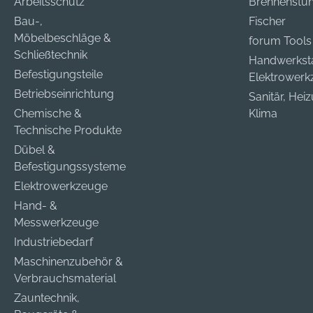
Arbeitsschutz
Brennenstuh
Bau-,
Fischer
Möbelbeschläge &
forum Tools
Schließtechnik
Handwerkst
Befestigungsteile
Elektrower
Betriebseinrichtung
Sanitär, Hei
Chemische &
Klima
Technische Produkte
Dübel &
Befestigungssysteme
Elektrowerkzeuge
Hand- &
Messwerkzeuge
Industriebedarf
Maschinenzubehör &
Verbrauchsmaterial
Zauntechnik,