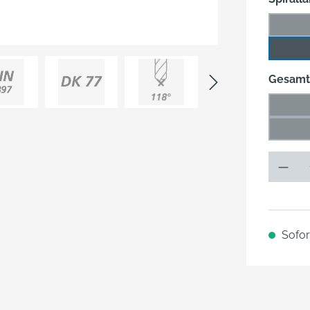
9,5 
(Di
17 m
Gesamt
43 m
(Di
58 m
(Di
Sofort