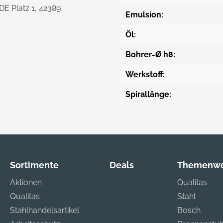
E Platz 1, 42389
Emulsion:
Öl:
Bohrer-Ø h8:
Werkstoff:
Spirallänge:
Sortimente
Deals
Themenwe
Aktionen
Qualitas
Qualitas
Stahl
Stahlhandelsartikel
Bosch