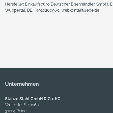
Hersteller: Einkaufsbüro Deutscher Eisenhändler GmbH, ED
Wuppertal, DE, +4920260960, webkontakt@ede.de
Unternehmen
Stanze Stahl GmbH & Co. KG
Woltorfer Str. 116a
31224 Peine