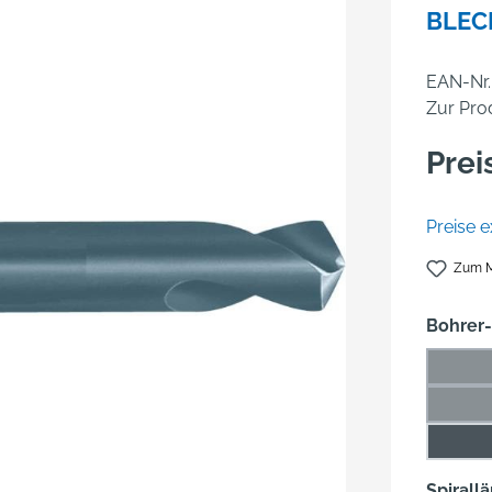
BLEC
EAN-Nr.
Zur Pro
Prei
Preise e
Zum M
Bohrer
2,5 m
(Di
3,5 
(Di
4,8 
Spirall