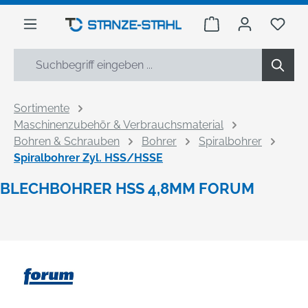
alt springen
Warenkorb enthäl
Du h
Sortimente
Maschinenzubehör & Verbrauchsmaterial
Bohren & Schrauben
Bohrer
Spiralbohrer
Spiralbohrer Zyl. HSS/HSSE
BLECHBOHRER HSS 4,8MM FORUM
Bildergalerie überspringen