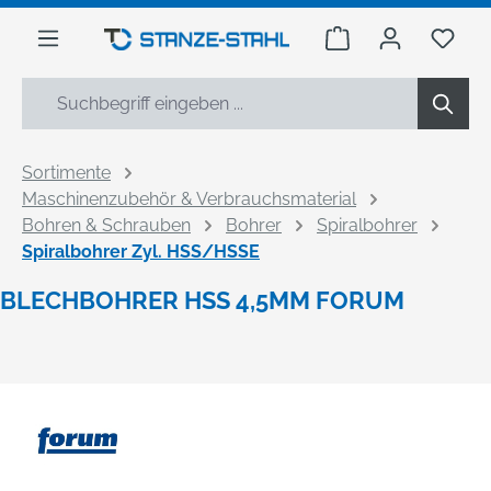
alt springen
Warenkorb enthäl
Du h
Sortimente
Maschinenzubehör & Verbrauchsmaterial
Bohren & Schrauben
Bohrer
Spiralbohrer
Spiralbohrer Zyl. HSS/HSSE
BLECHBOHRER HSS 4,5MM FORUM
Bildergalerie überspringen