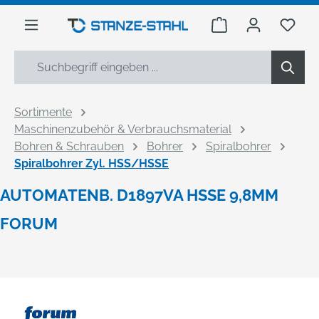
alt springen
Warenkorb enthäl
Du h
Sortimente
Maschinenzubehör & Verbrauchsmaterial
Bohren & Schrauben
Bohrer
Spiralbohrer
Spiralbohrer Zyl. HSS/HSSE
AUTOMATENB. D1897VA HSSE 9,8MM
FORUM
Bildergalerie überspringen