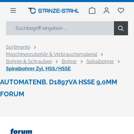
alt springen
Warenkorb enthäl
Du h
Sortimente
Maschinenzubehör & Verbrauchsmaterial
Bohren & Schrauben
Bohrer
Spiralbohrer
Spiralbohrer Zyl. HSS/HSSE
AUTOMATENB. D1897VA HSSE 9,0MM
FORUM
Bildergalerie überspringen